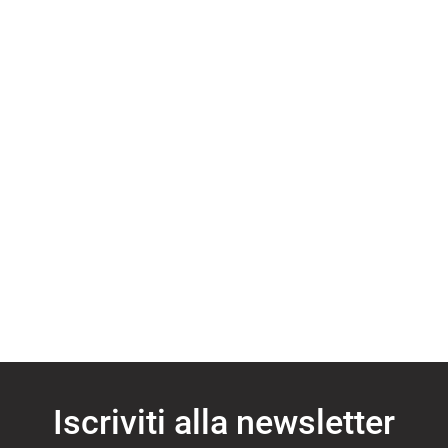
I NOSTRI SERVIZI
AREA COMMERCIANTI
CHI SIAMO
RICHIESTA INFORMAZIONI
CONTATTI
NEWS
Iscriviti alla newsletter