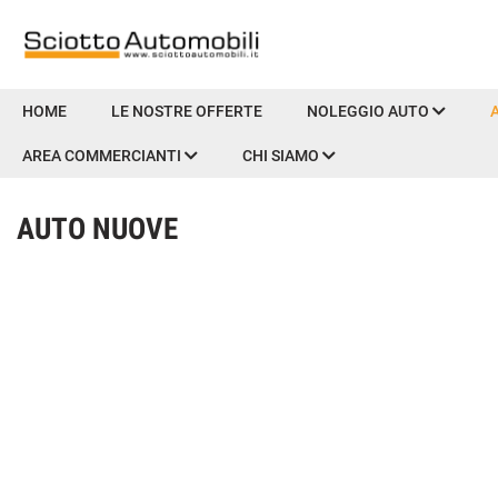
HOME
HOME
LE NOSTRE OFFERTE
NOLEGGIO AUTO
AREA COMMERCIANTI
CHI SIAMO
LE NOSTRE OFFERTE
AUTO NUOVE
NOLEGGIO AUTO
AUTO & MOTO
PROMOZIONI NAZIONALI
USATO E KM0
PRENOTA LA TUA MANUTENZIONE