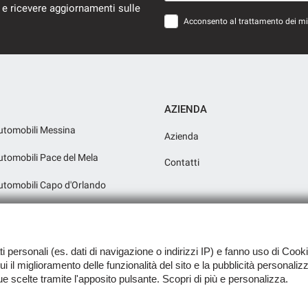
 e ricevere aggiornamenti sulle
Acconsento al trattamento dei miei
AZIENDA
utomobili Messina
Azienda
utomobili Pace del Mela
Contatti
utomobili Capo d'Orlando
utomobili Milazzo Reparto Moto e
ati personali (es. dati di navigazione o indirizzi IP) e fanno uso di Cooki
 cui il miglioramento delle funzionalità del sito e la pubblicità personali
tue scelte tramite l'apposito pulsante. Scopri di più e personalizza.