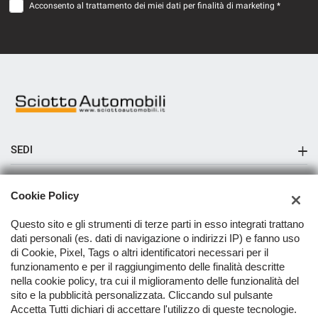
Acconsento al trattamento dei miei dati per finalità di marketing *
SEDI
Sciotto Automobili Messina
AZIENDA
Cookie Policy
Sciotto Automobili Pace del Mela
Azienda
Questo sito e gli strumenti di terze parti in esso integrati trattano
Sciotto Automobili Capo d'Orlando
dati personali (es. dati di navigazione o indirizzi IP) e fanno uso
Contatti
di Cookie, Pixel, Tags o altri identificatori necessari per il
Sciotto Automobili Milazzo Reparto Moto e Scooter
funzionamento e per il raggiungimento delle finalità descritte
nella cookie policy, tra cui il miglioramento delle funzionalità del
TORNA IN CIMA
sito e la pubblicità personalizzata. Cliccando sul pulsante
Accetta Tutti dichiari di accettare l'utilizzo di queste tecnologie.