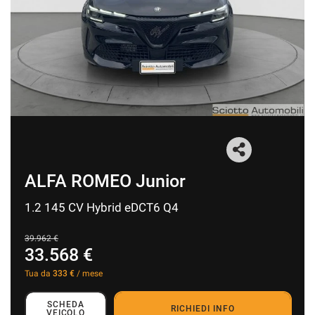
I NOSTRI SERVIZI
AREA COMMERCIANTI
CHI SIAMO
RICHIESTA INFORMAZIONI
ALFA ROMEO Junior
CONTATTI
1.2 145 CV Hybrid eDCT6 Q4
NEWS
39.962 €
33.568 €
Tua da
333 €
/ mese
SCHEDA
RICHIEDI INFO
VEICOLO