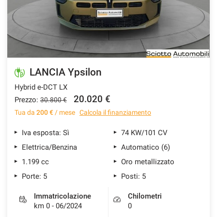
LANCIA Ypsilon
Hybrid e-DCT LX
20.020 €
Prezzo:
30.800 €
Tua da
200 €
/ mese
Calcola il finanziamento
Iva esposta: Sì
74 KW/101 CV
Elettrica/Benzina
Automatico (6)
1.199 cc
Oro metallizzato
Porte: 5
Posti: 5
Immatricolazione
Chilometri
km 0 - 06/2024
0