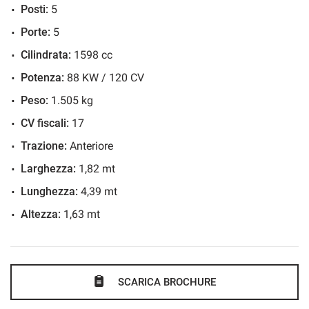
Posti:
5
ESP
Porte:
5
Fari Xenon
Cilindrata:
1598 cc
Fendinebbia
Potenza:
88 KW / 120 CV
Frenata d'emergenza assistita
Immobilizzatore elettronico
Peso:
1.505 kg
Sensore di luce
CV fiscali:
17
Sensore di pioggia
Trazione:
Anteriore
Sensori di parcheggio posteriori
Larghezza:
1,82 mt
Sensori di parcheggio posteriori
Lunghezza:
4,39 mt
Servosterzo
Altezza:
1,63 mt
Navigatore satellitare
Specchietti laterali elettrici
SCARICA BROCHURE