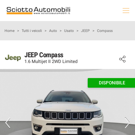
HOME
Home
>
Tutti i veicoli
>
Auto
>
Usato
>
JEEP
>
Compass
LE NOSTRE OFFERTE
JEEP Compass
1.6 Multijet II 2WD Limited
NOLEGGIO AUTO
AUTO & MOTO
DISPONIBILE
PROMOZIONI NAZIONALI
USATO E KM0
PRENOTA LA TUA MANUTENZIONE