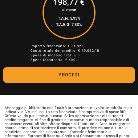
198,77
€
al mese
T.A.N. 5,95%
T.A.E.G.
7,33
%
Importo finanziato: €
14.925
Costo totale del credito: €
19.082,18
Spese di incasso rata: € 3
Spese istruttoria: € 400
PROCEDI
Messaggio pubblicitario con finalità promozionale. I valori in tabella sono
indicativi e IVA inclusa. La rata finanziaria è comprensiva di spese RID.
Offerta valida per il mese in corso. Salvo approvazione dell'istituto di
credito erogante. Al fine di gestire le tue spese in modo responsabile e di
conoscere eventuali altre offerte disponibili, l'Istituto di Credito erogante ti
ricorda, prima di sottoscrivere il contratto, di prendere visione di tutte le
condizioni economiche e contrattuali, facendo riferimento alle
Informazioni Europee di Base sul Credito ai Consumatori presso il punto