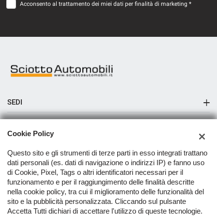
Acconsento al trattamento dei miei dati per finalità di marketing *
SEDI
Sciotto Automobili Messina
AZIENDA
Cookie Policy
Sciotto Automobili Pace del Mela
Azienda
Questo sito e gli strumenti di terze parti in esso integrati trattano
Sciotto Automobili Capo d'Orlando
dati personali (es. dati di navigazione o indirizzi IP) e fanno uso
Contatti
di Cookie, Pixel, Tags o altri identificatori necessari per il
Sciotto Automobili Milazzo Reparto Moto e Scooter
funzionamento e per il raggiungimento delle finalità descritte
nella cookie policy, tra cui il miglioramento delle funzionalità del
TORNA IN CIMA
sito e la pubblicità personalizzata. Cliccando sul pulsante
Accetta Tutti dichiari di accettare l'utilizzo di queste tecnologie.