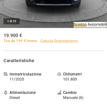
I NOSTRI SERVIZI
1 di 19
AREA COMMERCIANTI
19.900 €
CHI SIAMO
Tua da
199
€/mese
Calcola finanziamento
RICHIESTA INFORMAZIONI
Caratteristiche
CONTATTI
Immatricolazione
Chilometri
NEWS
11/2020
101.800
Alimentazione
Cambio
Diesel
Manuale (6)