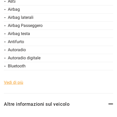
ABS
Airbag
Airbag laterali
Airbag Passeggero
Airbag testa
Antifurto
Autoradio
Autoradio digitale
Bluetooth
Bracciolo
Cerchi in lega
Vedi di più
Chiusura centralizzata
Climatizzatore
Altre informazioni sul veicolo
Controllo trazione
Cruise Control