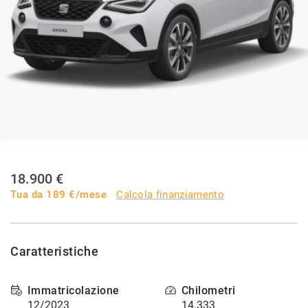
I NOSTRI SERVIZI
AREA COMMERCIANTI
CHI SIAMO
RICHIESTA INFORMAZIONI
CONTATTI
18.900 €
Tua da
189
€/mese
Calcola finanziamento
NEWS
Caratteristiche
Immatricolazione
Chilometri
12/2023
14.333