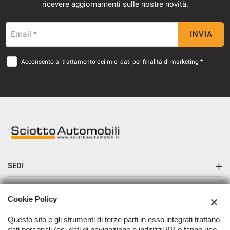
ricevere aggiornamenti sulle nostre novità.
Email *
INVIA
Acconsento al trattamento dei miei dati per finalità di marketing *
SEDI
Sciotto Automobili Messina
AZIENDA
Cookie Policy
Sciotto Automobili Pace del Mela
Azienda
Questo sito e gli strumenti di terze parti in esso integrati trattano
Sciotto Automobili Capo d'Orlando
dati personali (es. dati di navigazione o indirizzi IP) e fanno uso