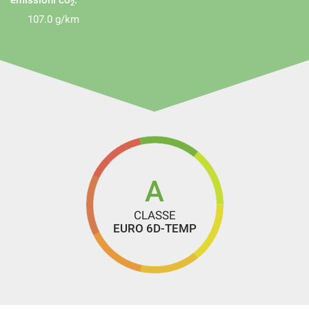
emissioni co
:
2
107.0 g/km
A
CLASSE
EURO 6D-TEMP