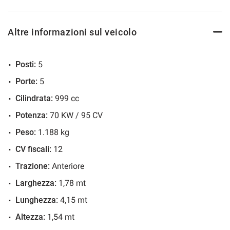
Controllo automatico clima
Controllo trazione
Altre informazioni sul veicolo
Cruise Control
ESP
Posti:
5
Fendinebbia
Porte:
5
Filtro antiparticolato
Cilindrata:
999 cc
Frenata d'emergenza assistita
Potenza:
70 KW / 95 CV
Immobilizzatore elettronico
Sedile posteriore sdoppiato
Peso:
1.188 kg
Sensori di parcheggio posteriori
CV fiscali:
12
Sensori di parcheggio posteriori
Trazione:
Anteriore
Servosterzo
Larghezza:
1,78 mt
Specchietti laterali elettrici
Lunghezza:
4,15 mt
Altezza:
1,54 mt