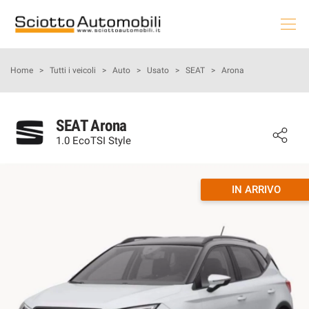
HOME
Home
>
Tutti i veicoli
>
Auto
>
Usato
>
SEAT
>
Arona
LE NOSTRE OFFERTE
SEAT Arona
1.0 EcoTSI Style
NOLEGGIO AUTO
AUTO & MOTO
IN ARRIVO
PROMOZIONI NAZIONALI
USATO E KM0
PRENOTA LA TUA MANUTENZIONE