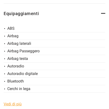
Equipaggiamenti
ABS
Airbag
Airbag laterali
Airbag Passeggero
Airbag testa
Autoradio
Autoradio digitale
Bluetooth
Cerchi in lega
Chiusura centralizzata
Climatizzatore
Vedi di più