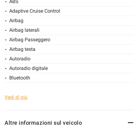
ABS
Adaptive Cruise Control
Airbag
Airbag laterali
Airbag Passeggero
Airbag testa
Autoradio
Autoradio digitale
Bluetooth
Bracciolo
Cerchi in lega
Vedi di più
Chiusura centralizzata
Climatizzatore
Altre informazioni sul veicolo
Controllo automatico clima
Controllo elettronico della corsia