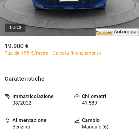
I NOSTRI SERVIZI
1 di 20
AREA COMMERCIANTI
19.900 €
CHI SIAMO
Tua da
199
€/mese
Calcola finanziamento
RICHIESTA INFORMAZIONI
Caratteristiche
CONTATTI
Immatricolazione
Chilometri
NEWS
08/2022
41.589
Alimentazione
Cambio
Benzina
Manuale (6)