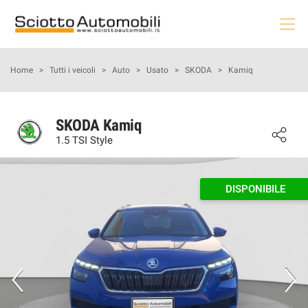
HOME
Home
>
Tutti i veicoli
>
Auto
>
Usato
>
SKODA
>
Kamiq
LE NOSTRE OFFERTE
SKODA Kamiq
1.5 TSI Style
NOLEGGIO AUTO
AUTO & MOTO
DISPONIBILE
PROMOZIONI NAZIONALI
USATO E KM0
PRENOTA LA TUA MANUTENZIONE