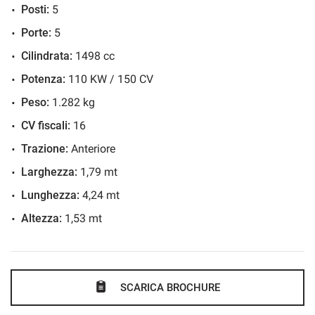
Posti:
5
Controllo trazione
Porte:
5
Cruise Control
Cilindrata:
1498 cc
ESP
Potenza:
110 KW / 150 CV
Fari LED
Fendinebbia
Peso:
1.282 kg
Frenata d'emergenza assistita
CV fiscali:
16
Immobilizzatore elettronico
Trazione:
Anteriore
Riconoscimento dei segnali stradali
Larghezza:
1,79 mt
Sensore di luce
Lunghezza:
4,24 mt
Sensori di parcheggio posteriori
Altezza:
1,53 mt
Sensori di parcheggio posteriori
Servosterzo
Navigatore satellitare
SCARICA BROCHURE
Specchietti laterali elettrici