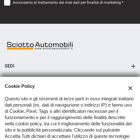
Acconsento al trattamento dei miei dati per finalità di marketing *
SEDI
Sciotto Automobili Messina
AZIENDA
Cookie Policy
Sciotto Automobili Pace del Mela
Azienda
Questo sito e gli strumenti di terze parti in esso integrati trattano
Sciotto Automobili Capo d'Orlando
dati personali (es. dati di navigazione o indirizzi IP) e fanno uso
Contatti
di Cookie, Pixel, Tags o altri identificatori necessari per il
Sciotto Automobili Milazzo Reparto Moto e Scooter
funzionamento e per il raggiungimento delle finalità descritte
nella cookie policy, tra cui il miglioramento delle funzionalità del
TORNA IN CIMA
sito e la pubblicità personalizzata. Cliccando sul pulsante
Accetta Tutti dichiari di accettare l'utilizzo di queste tecnologie.