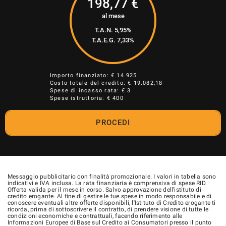
198,77
€
al mese
T.A.N. 5,95%
T.A.E.G.
7,33
%
Importo finanziato: €
14.925
Costo totale del credito: €
19.082,18
Spese di incasso rata: € 3
Spese istruttoria: € 400
PROCEDI
Messaggio pubblicitario con finalità promozionale. I valori in tabella sono
indicativi e IVA inclusa. La rata finanziaria è comprensiva di spese RID.
Offerta valida per il mese in corso. Salvo approvazione dell'istituto di
credito erogante. Al fine di gestire le tue spese in modo responsabile e di
conoscere eventuali altre offerte disponibili, l'Istituto di Credito erogante ti
ricorda, prima di sottoscrivere il contratto, di prendere visione di tutte le
condizioni economiche e contrattuali, facendo riferimento alle
Informazioni Europee di Base sul Credito ai Consumatori presso il punto