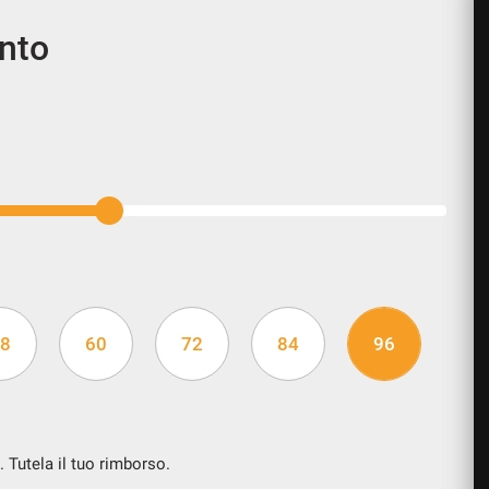
ento
8
60
72
84
96
. Tutela il tuo rimborso.