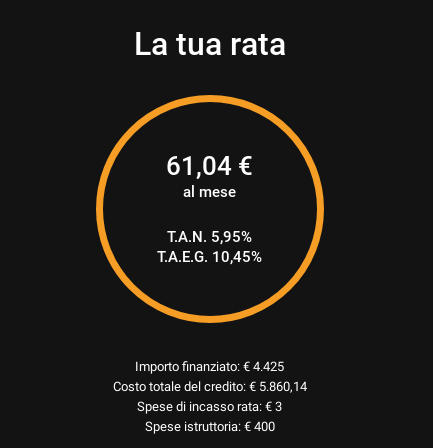
La tua rata
61,04
€
al mese
T.A.N. 5,95%
T.A.E.G.
10,45
%
Importo finanziato: €
4.425
Costo totale del credito: €
5.860,14
Spese di incasso rata: € 3
Spese istruttoria: € 400