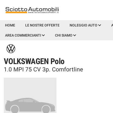
HOME
HOME
LE NOSTRE OFFERTE
NOLEGGIO AUTO
AREA COMMERCIANTI
CHI SIAMO
LE NOSTRE OFFERTE
NOLEGGIO AUTO
VOLKSWAGEN Polo
AUTO & MOTO
1.0 MPI 75 CV 3p. Comfortline
PROMOZIONI NAZIONALI
USATO E KM0
PRENOTA LA TUA MANUTENZIONE