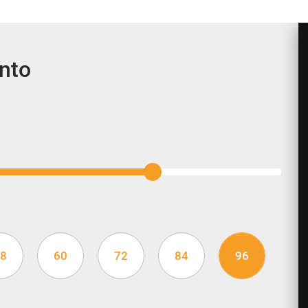
ento
8
60
72
84
96