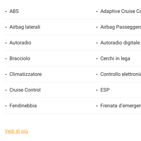
ABS
Adaptive Cruise Co
Airbag laterali
Airbag Passegger
Autoradio
Autoradio digitale
Bracciolo
Cerchi in lega
Climatizzatore
Controllo elettroni
Cruise Control
ESP
Fendinebbia
Frenata d'emergen
Riconoscimento dei segnali stradali
Sensore di luce
Vedi di più
Sensori di parcheggio posteriori
Sensori di parcheg