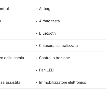
ntrol
Airbag
o
Airbag testa
Bluetooth
Chiusura centralizzata
co della corsia
Controllo trazione
Fari LED
za assistita
Immobilizzatore elettronico
Sensore di pioggia
gio posteriori
Servosterzo