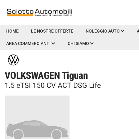
HOME
HOME
LE NOSTRE OFFERTE
NOLEGGIO AUTO
AREA COMMERCIANTI
CHI SIAMO
LE NOSTRE OFFERTE
NOLEGGIO AUTO
VOLKSWAGEN Tiguan
AUTO & MOTO
1.5 eTSI 150 CV ACT DSG Life
PROMOZIONI NAZIONALI
USATO E KM0
PRENOTA LA TUA MANUTENZIONE