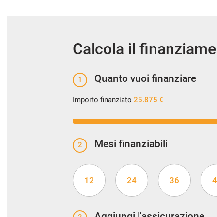
Calcola il finanziam
Quanto vuoi finanziare
1
Importo finanziato
25.875 €
Mesi finanziabili
2
12
24
36
4
Aggiungi l'assicurazione
3