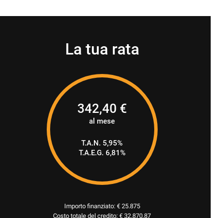
La tua rata
342,40
€
al mese
T.A.N. 5,95%
T.A.E.G.
6,81
%
Importo finanziato: €
25.875
Costo totale del credito: €
32.870,87