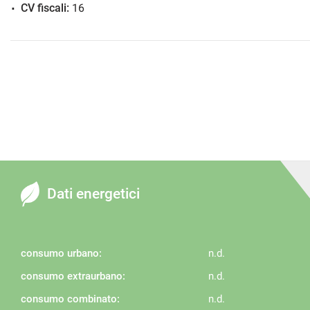
CV fiscali:
16
Dati energetici
consumo urbano:
n.d.
consumo extraurbano:
n.d.
consumo combinato:
n.d.