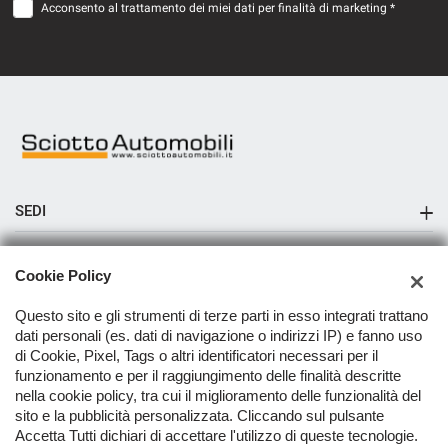
Acconsento al trattamento dei miei dati per finalità di marketing *
SEDI
Sciotto Automobili Messina
AZIENDA
Cookie Policy
Sciotto Automobili Pace del Mela
Azienda
Questo sito e gli strumenti di terze parti in esso integrati trattano
Sciotto Automobili Capo d'Orlando
dati personali (es. dati di navigazione o indirizzi IP) e fanno uso
Contatti
di Cookie, Pixel, Tags o altri identificatori necessari per il
Sciotto Automobili Milazzo Reparto Moto e Scooter
funzionamento e per il raggiungimento delle finalità descritte
nella cookie policy, tra cui il miglioramento delle funzionalità del
TORNA IN CIMA
sito e la pubblicità personalizzata. Cliccando sul pulsante
Accetta Tutti dichiari di accettare l'utilizzo di queste tecnologie.