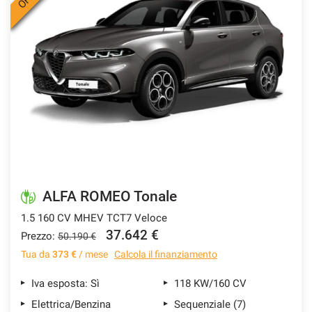
ALFA ROMEO Tonale
1.5 160 CV MHEV TCT7 Veloce
37.642 €
Prezzo:
50.190 €
Tua da
373 €
/ mese
Calcola il finanziamento
Iva esposta: Sì
118 KW/160 CV
Elettrica/Benzina
Sequenziale (7)