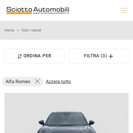
HOME
Home
>
Tutti i veicoli
LE NOSTRE OFFERTE
ORDINA PER
FILTRA (3)
NOLEGGIO AUTO
AUTO & MOTO
Alfa Romeo
Azzera tutto
PROMOZIONI NAZIONALI
USATO E KM0
PRENOTA LA TUA MANUTENZIONE