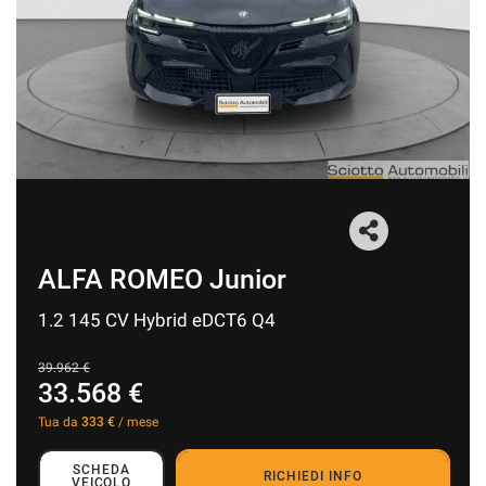
I NOSTRI SERVIZI
AREA COMMERCIANTI
CHI SIAMO
RICHIESTA INFORMAZIONI
ALFA ROMEO Junior
CONTATTI
1.2 145 CV Hybrid eDCT6 Q4
NEWS
39.962 €
33.568 €
Tua da
333 €
/ mese
SCHEDA
RICHIEDI INFO
VEICOLO