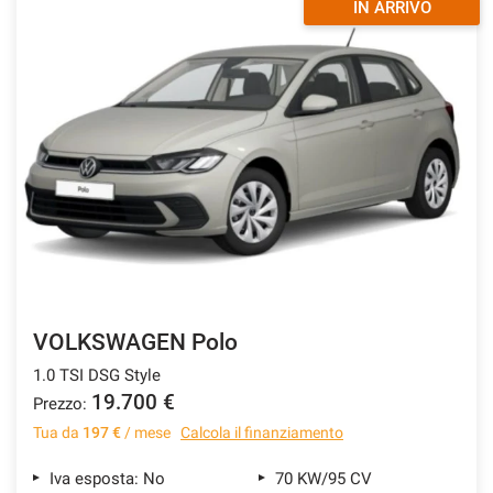
IN ARRIVO
VOLKSWAGEN Polo
1.0 TSI DSG Style
19.700 €
Prezzo:
Tua da
197 €
/ mese
Calcola il finanziamento
Iva esposta: No
70 KW/95 CV