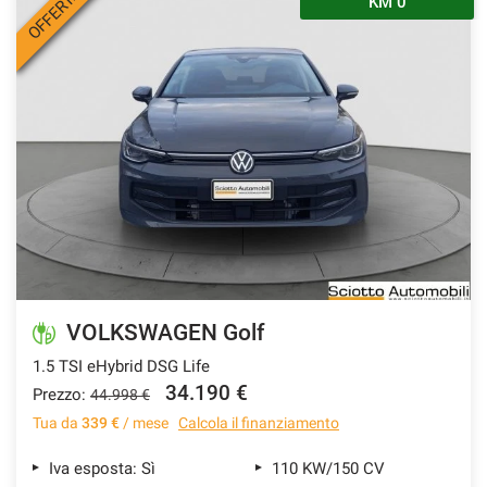
OFFERTA
KM 0
VOLKSWAGEN Golf
1.5 TSI eHybrid DSG Life
34.190 €
Prezzo:
44.998 €
Tua da
339 €
/ mese
Calcola il finanziamento
Iva esposta: Sì
110 KW/150 CV