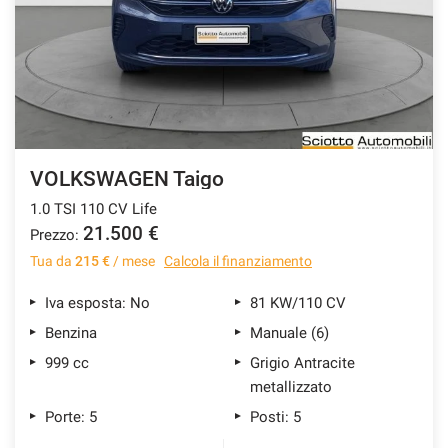
VOLKSWAGEN Taigo
1.0 TSI 110 CV Life
21.500 €
Prezzo:
Tua da
215 €
/ mese
Calcola il finanziamento
Iva esposta: No
81 KW/110 CV
Benzina
Manuale (6)
999 cc
Grigio Antracite
metallizzato
Porte: 5
Posti: 5