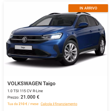
IN ARRIVO
VOLKSWAGEN Taigo
1.0 TSI 115 CV R-Line
21.000 €
Prezzo:
Tua da
210 €
/ mese
Calcola il finanziamento