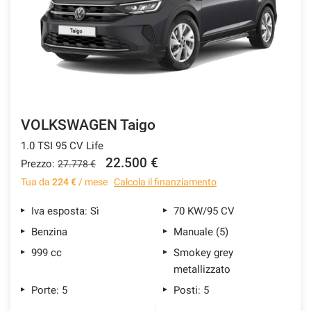
VOLKSWAGEN Taigo
1.0 TSI 95 CV Life
22.500 €
Prezzo:
27.778 €
Tua da
224 €
/ mese
Calcola il finanziamento
Iva esposta: Sì
70 KW/95 CV
Benzina
Manuale (5)
999 cc
Smokey grey
metallizzato
Porte: 5
Posti: 5