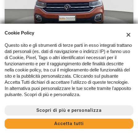
Cookie Policy
Questo sito e gli strumenti di terze parti in esso integrati trattano
dati personali (es. dati di navigazione o indirizzi IP) e fanno uso
di Cookie, Pixel, Tags o altri identificatori necessari per il
VOLKSWAGEN T-Cross
funzionamento e per il raggiungimento delle finalità descritte
nella cookie policy, tra cui il miglioramento delle funzionalità del
1.0 TSI 110 CV Advanced
sito e la pubblicità personalizzata. Cliccando sul pulsante
18.900 €
Prezzo:
Accetta Tutti dichiari di accettare l'utilizzo di queste tecnologie.
In alternativa puoi personalizzare le tue scelte tramite l'apposito
Tua da
189 €
/ mese
Calcola il finanziamento
pulsante. Scopri di più e personalizza.
Iva esposta: No
81 KW/110 CV
Scopri di più e personalizza
Benzina
Manuale (6)
999 cc
Orange metallizzato
Accetta tutti
CONTATTACI
Porte: 5
Posti: 5