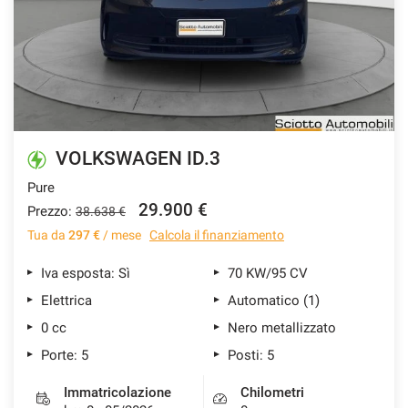
VOLKSWAGEN ID.3
Pure
29.900 €
Prezzo:
38.638 €
Tua da
297 €
/ mese
Calcola il finanziamento
Iva esposta: Sì
70 KW/95 CV
Elettrica
Automatico (1)
0 cc
Nero metallizzato
Porte: 5
Posti: 5
Immatricolazione
Chilometri