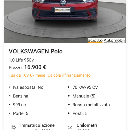
VOLKSWAGEN Polo
1.0 Life 95Cv
16.900 €
Prezzo:
Tua da
169 €
/ mese
Calcola il finanziamento
Iva esposta: No
70 KW/95 CV
Benzina
Manuale (5)
999 cc
Rosso metallizzato
Porte: 5
Posti: 5
Immatricolazione
Chilometri