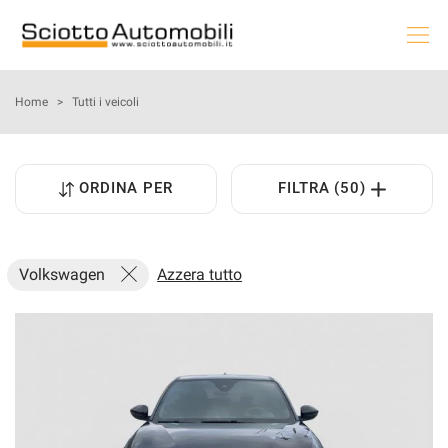
HOME
Home
>
Tutti i veicoli
LE NOSTRE OFFERTE
ORDINA PER
FILTRA (50)
NOLEGGIO AUTO
AUTO & MOTO
Volkswagen
Azzera tutto
PROMOZIONI NAZIONALI
USATO E KM0
PRENOTA LA TUA MANUTENZIONE