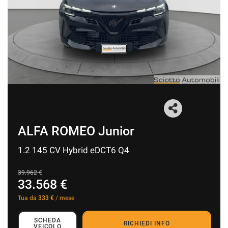
I NOSTRI SERVIZI
AREA COMMERCIANTI
CHI SIAMO
RICHIESTA INFORMAZIONI
ALFA ROMEO Junior
CONTATTI
1.2 145 CV Hybrid eDCT6 Q4
NEWS
39.962 €
33.568 €
Tua da
333 €
/ mese
SCHEDA
RICHIEDI INFO
VEICOLO