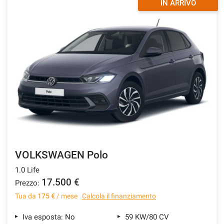
IN ARRIVO
VOLKSWAGEN Polo
1.0 Life
17.500 €
Prezzo:
Tua da
175 €
/ mese
Calcola il finanziamento
Iva esposta: No
59 KW/80 CV