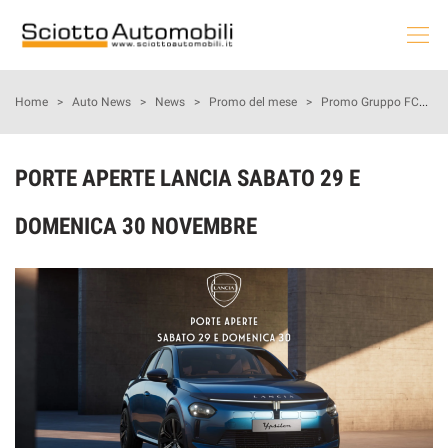
HOME
Home
>
Auto News
>
News
>
Promo del mese
>
Promo Gruppo FCA
>
LE NOSTRE OFFERTE
PORTE APERTE LANCIA SABATO 29 E
NOLEGGIO AUTO
DOMENICA 30 NOVEMBRE
AUTO & MOTO
PROMOZIONI NAZIONALI
USATO E KM0
PRENOTA LA TUA MANUTENZIONE