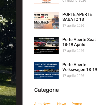
01 giugno 2026
PORTE APERTE
SABATO 18
APRILE GRUPPO
17 aprile 2026
PIAGGIO
Porte Aperte Seat
18-19 Aprile
17 aprile 2026
Porte Aperte
Volkswagen 18-19
Aprile
17 aprile 2026
Categorie
Auto News
News
Promo