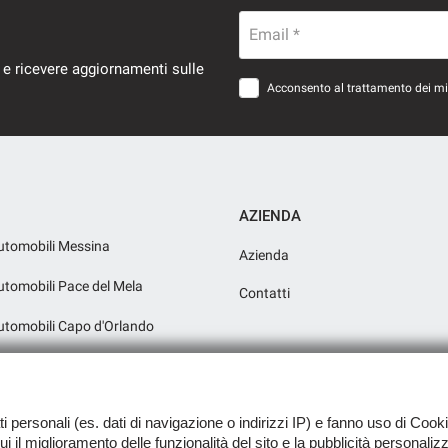
Email *
 e ricevere aggiornamenti sulle
Acconsento al trattamento dei miei
AZIENDA
utomobili Messina
Azienda
utomobili Pace del Mela
Contatti
utomobili Capo d'Orlando
utomobili Milazzo Reparto Moto e
ati personali (es. dati di navigazione o indirizzi IP) e fanno uso di Cooki
 cui il miglioramento delle funzionalità del sito e la pubblicità personali