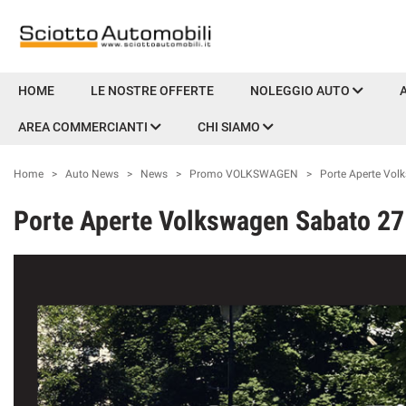
HOME
HOME
LE NOSTRE OFFERTE
NOLEGGIO AUTO
AREA COMMERCIANTI
CHI SIAMO
LE NOSTRE OFFERTE
Home
>
Auto News
>
News
>
Promo VOLKSWAGEN
>
Porte Aperte Vol
NOLEGGIO AUTO
Porte Aperte Volkswagen Sabato 27
AUTO & MOTO
PROMOZIONI NAZIONALI
USATO E KM0
PRENOTA LA TUA MANUTENZIONE